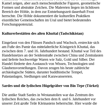
Kamel zeigen, aber auch menschenähnliche Figuren, geometrische
Formen und abstrakte Zeichen. Die Malereien liegen im lichtlosen
Bereich der Höhle, in dem zur Entstehungszeit dauerhaft Frost
herrschte. Die Höhle dokumentiert die kulturellen Praktiken
eiszeitlicher Gemeinschaften im Ural und bietet bedeutendes
Forschungspotenzial.
Kulturerbestätten des alten Khuttal (Tadschikistan)
Eingefasst von den Flüssen Pandsch und Wachsch, erstreckte sich
am Fuße des Pamir das mittelalterliche Königreich Khuttal, das
zwischen dem 7. und 16. Jahrhundert bestand. Khuttal war Teil des
Handelsnetzes an der Seidenstraße zwischen China und Zentralasien
und lieferte hochwertige Waren wie Salz, Gold und Silber. Der
Handel förderte den Austausch von Wissen, Technologien und
Glaubensvorstellungen. Davon zeugen bis heute zahlreiche
archäologische Stätten, darunter buddhistische Tempel,
Palastanlagen, Siedlungen und Karawansereien.
Sardes und die lydischen Hügelgräber von Bin Tepe (Türkei)
Die antike Stadt Sardes in Westanatolien war das Zentrum des
lydischen Reiches, das zwischen dem 8. und 6. Jahrhundert vor
unserer Zeit große Teile Kleinasiens beherrschte. Hier wurde die