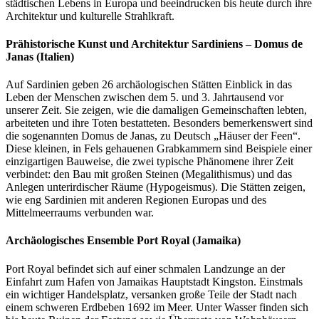
städtischen Lebens in Europa und beeindrucken bis heute durch ihre
Architektur und kulturelle Strahlkraft.
Prähistorische Kunst und Architektur Sardiniens – Domus de
Janas (Italien)
Auf Sardinien geben 26 archäologischen Stätten Einblick in das
Leben der Menschen zwischen dem 5. und 3. Jahrtausend vor
unserer Zeit. Sie zeigen, wie die damaligen Gemeinschaften lebten,
arbeiteten und ihre Toten bestatteten. Besonders bemerkenswert sind
die sogenannten Domus de Janas, zu Deutsch „Häuser der Feen“.
Diese kleinen, in Fels gehauenen Grabkammern sind Beispiele einer
einzigartigen Bauweise, die zwei typische Phänomene ihrer Zeit
verbindet: den Bau mit großen Steinen (Megalithismus) und das
Anlegen unterirdischer Räume (Hypogeismus). Die Stätten zeigen,
wie eng Sardinien mit anderen Regionen Europas und des
Mittelmeerraums verbunden war.
Archäologisches Ensemble Port Royal (Jamaika)
Port Royal befindet sich auf einer schmalen Landzunge an der
Einfahrt zum Hafen von Jamaikas Hauptstadt Kingston. Einstmals
ein wichtiger Handelsplatz, versanken große Teile der Stadt nach
einem schweren Erdbeben 1692 im Meer. Unter Wasser finden sich