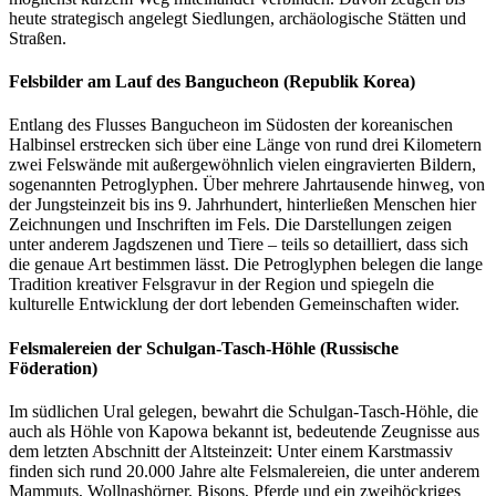
heute strategisch angelegt Siedlungen, archäologische Stätten und
Straßen.
Felsbilder am Lauf des Bangucheon (Republik Korea)
Entlang des Flusses Bangucheon im Südosten der koreanischen
Halbinsel erstrecken sich über eine Länge von rund drei Kilometern
zwei Felswände mit außergewöhnlich vielen eingravierten Bildern,
sogenannten Petroglyphen. Über mehrere Jahrtausende hinweg, von
der Jungsteinzeit bis ins 9. Jahrhundert, hinterließen Menschen hier
Zeichnungen und Inschriften im Fels. Die Darstellungen zeigen
unter anderem Jagdszenen und Tiere – teils so detailliert, dass sich
die genaue Art bestimmen lässt. Die Petroglyphen belegen die lange
Tradition kreativer Felsgravur in der Region und spiegeln die
kulturelle Entwicklung der dort lebenden Gemeinschaften wider.
Felsmalereien der Schulgan-Tasch-Höhle (Russische
Föderation)
Im südlichen Ural gelegen, bewahrt die Schulgan-Tasch-Höhle, die
auch als Höhle von Kapowa bekannt ist, bedeutende Zeugnisse aus
dem letzten Abschnitt der Altsteinzeit: Unter einem Karstmassiv
finden sich rund 20.000 Jahre alte Felsmalereien, die unter anderem
Mammuts, Wollnashörner, Bisons, Pferde und ein zweihöckriges