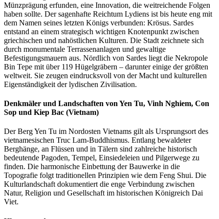
Münzprägung erfunden, eine Innovation, die weitreichende Folgen
haben sollte. Der sagenhafte Reichtum Lydiens ist bis heute eng mit
dem Namen seines letzten Königs verbunden: Krösus. Sardes
entstand an einem strategisch wichtigen Knotenpunkt zwischen
griechischen und nahöstlichen Kulturen. Die Stadt zeichnete sich
durch monumentale Terrassenanlagen und gewaltige
Befestigungsmauern aus. Nördlich von Sardes liegt die Nekropole
Bin Tepe mit über 119 Hügelgräbern – darunter einige der größten
weltweit. Sie zeugen eindrucksvoll von der Macht und kulturellen
Eigenständigkeit der lydischen Zivilisation.
Denkmäler und Landschaften von Yen Tu, Vinh Nghiem, Con
Sop und Kiep Bac (Vietnam)
Der Berg Yen Tu im Nordosten Vietnams gilt als Ursprungsort des
vietnamesischen Truc Lam-Buddhismus. Entlang bewaldeter
Berghänge, an Flüssen und in Tälern sind zahlreiche historisch
bedeutende Pagoden, Tempel, Einsiedeleien und Pilgerwege zu
finden. Die harmonische Einbettung der Bauwerke in die
Topografie folgt traditionellen Prinzipien wie dem Feng Shui. Die
Kulturlandschaft dokumentiert die enge Verbindung zwischen
Natur, Religion und Gesellschaft im historischen Königreich Dai
Viet.