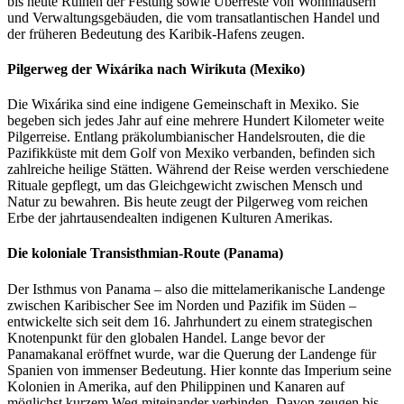
bis heute Ruinen der Festung sowie Überreste von Wohnhäusern
und Verwaltungsgebäuden, die vom transatlantischen Handel und
der früheren Bedeutung des Karibik-Hafens zeugen.
Pilgerweg der Wixárika nach Wirikuta (Mexiko)
Die Wixárika sind eine indigene Gemeinschaft in Mexiko. Sie
begeben sich jedes Jahr auf eine mehrere Hundert Kilometer weite
Pilgerreise. Entlang präkolumbianischer Handelsrouten, die die
Pazifikküste mit dem Golf von Mexiko verbanden, befinden sich
zahlreiche heilige Stätten. Während der Reise werden verschiedene
Rituale gepflegt, um das Gleichgewicht zwischen Mensch und
Natur zu bewahren. Bis heute zeugt der Pilgerweg vom reichen
Erbe der jahrtausendealten indigenen Kulturen Amerikas.
Die koloniale Transisthmian-Route (Panama)
Der Isthmus von Panama – also die mittelamerikanische Landenge
zwischen Karibischer See im Norden und Pazifik im Süden –
entwickelte sich seit dem 16. Jahrhundert zu einem strategischen
Knotenpunkt für den globalen Handel. Lange bevor der
Panamakanal eröffnet wurde, war die Querung der Landenge für
Spanien von immenser Bedeutung. Hier konnte das Imperium seine
Kolonien in Amerika, auf den Philippinen und Kanaren auf
möglichst kurzem Weg miteinander verbinden. Davon zeugen bis