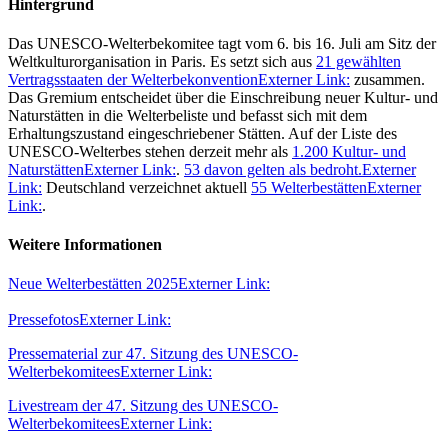
Hintergrund
Das UNESCO-Welterbekomitee tagt vom 6. bis 16. Juli am Sitz der
Weltkulturorganisation in Paris. Es setzt sich aus
21 gewählten
Vertragsstaaten der Welterbekonvention
Externer Link:
zusammen.
Das Gremium entscheidet über die Einschreibung neuer Kultur- und
Naturstätten in die Welterbeliste und befasst sich mit dem
Erhaltungszustand eingeschriebener Stätten. Auf der Liste des
UNESCO-Welterbes stehen derzeit mehr als
1.200 Kultur- und
Naturstätten
Externer Link:
.
53 davon gelten als bedroht.
Externer
Link:
Deutschland verzeichnet aktuell
55 Welterbestätten
Externer
Link:
.
Weitere Informationen
Neue Welterbestätten 2025
Externer Link:
Pressefotos
Externer Link:
Pressematerial zur 47. Sitzung des UNESCO-
Welterbekomitees
Externer Link:
Livestream der 47. Sitzung des UNESCO-
Welterbekomitees
Externer Link: