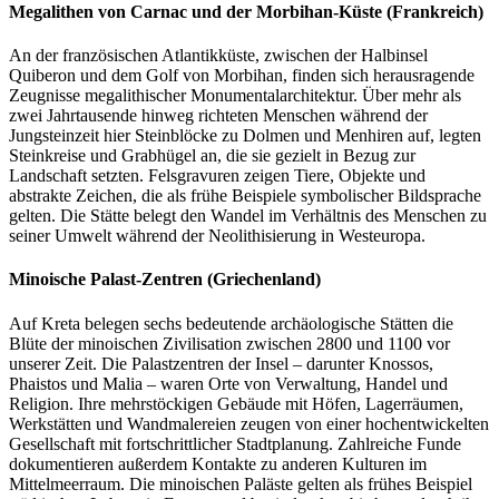
Megalithen von Carnac und der Morbihan-Küste (Frankreich)
An der französischen Atlantikküste, zwischen der Halbinsel
Quiberon und dem Golf von Morbihan, finden sich herausragende
Zeugnisse megalithischer Monumentalarchitektur. Über mehr als
zwei Jahrtausende hinweg richteten Menschen während der
Jungsteinzeit hier Steinblöcke zu Dolmen und Menhiren auf, legten
Steinkreise und Grabhügel an, die sie gezielt in Bezug zur
Landschaft setzten. Felsgravuren zeigen Tiere, Objekte und
abstrakte Zeichen, die als frühe Beispiele symbolischer Bildsprache
gelten. Die Stätte belegt den Wandel im Verhältnis des Menschen zu
seiner Umwelt während der Neolithisierung in Westeuropa.
Minoische Palast-Zentren (Griechenland)
Auf Kreta belegen sechs bedeutende archäologische Stätten die
Blüte der minoischen Zivilisation zwischen 2800 und 1100 vor
unserer Zeit. Die Palastzentren der Insel – darunter Knossos,
Phaistos und Malia – waren Orte von Verwaltung, Handel und
Religion. Ihre mehrstöckigen Gebäude mit Höfen, Lagerräumen,
Werkstätten und Wandmalereien zeugen von einer hochentwickelten
Gesellschaft mit fortschrittlicher Stadtplanung. Zahlreiche Funde
dokumentieren außerdem Kontakte zu anderen Kulturen im
Mittelmeerraum. Die minoischen Paläste gelten als frühes Beispiel