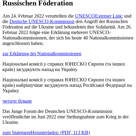
Russischen Föderation
Am 24. Februar 2022 verurteilten die
UNESCO
Externer Link:
und
die
Deutsche UNESCO-Kommission
den Angriff der Russischen
Föderation auf die Ukraine und bekundeten ihre Solidarität. Am 26.
Februar 2022 folgte eine Erklärung mehrerer UNESCO-
Nationalkommissionen, der sich bis heute 40 Nationalkommissionen
angeschlossen haben.
zur Erklärung der Nationalkommissionen
Національні комісії у справах ЮНЕСКО Європи (та інших
країн) засуджують напад на Україну
Національні комісії у справах ЮНЕСКО Європи (та інших
країн) найрішучіше засуджують напад Російської Федерації на
Україну.
читати більше
Das Junge Forum der Deutschen UNESCO-Kommission
veröffentlichte im Juni 2022 eine Stellungnahme zum Krieg in der
Ukraine.
zum Statement
Herunterladen:
(PDF, 113 KB)