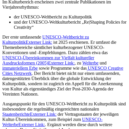
Im Kulturbereich erscheinen zwei zentrale Publikationen im
Vierjahresrhythmus:
der UNESCO-Weltbericht zu Kulturpolitik
und der UNESCO-Weltkulturbericht „Re|Shaping Policies for
Creativity“
Der erste umfassende
UNESCO-Weltbericht zu
Kulturpolitik
Externer Link:
ist 2025 erschienen. Er umfasst die
Themenbereiche sämtlicher kulturbezogener UNESCO-
Konventionen und -Empfehlungen. Dazu zählen etwa das
UNESCO-Übereinkommen zur Vielfalt kultureller
Ausdrucksformen (2005)
Externer Link:
, zu
Welterbe
und
immateriellem Erbe
sowie Programme wie das
UNESCO Creative
Cities Netzwerk
. Der Bericht bietet nicht nur einen umfassenden,
datengestützten Überblick über die globale Entwicklung der
Kulturpolitik, sondern ist zugleich ein Appell für die Anerkennung
von Kultur als eigenständiges Ziel der Post-2030-Agenda der
Vereinten Nationen.
Ausgangspunkt für den UNESCO-Weltbericht zu Kulturpolitik sind
insbesondere die regelmäßig eingereichten nationalen
Staatenberichte
Externer Link:
der Vertragsstaaten der jeweiligen
Kultur-Übereinkommen, zum Beispiel zum
UNESCO-
Welterbe
Externer Link:
. Ergänzt werden diese durch weitere