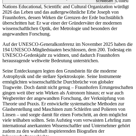
United
schließen
Nations Educational, Scientific and Cultural Organization
würdigt
2026 das Leben und das außergewöhnliche Erbe Joseph von
Fraunhofers, dessen Wirken die Grenzen der Erde buchstäblich
überschritten hat: Er war einer der Gründerväter der modernen
wissenschaftlichen Optik, der Metrologie und besonders der
angewandten Forschung.
Auf der UNESCO-Generalkonferenz im November 2025 haben die
194 UNESCO-Mitgliedstaaten beschlossen, dem 200. Todestag ein
UNESCO-Gedenkjahr zu widmen, und dadurch Fraunhofers
herausragende weltweite Bedeutung unterstrichen.
Seine Entdeckungen legten den Grundstein für die moderne
Astrophysik und die stellare Spektroskopie. Seine Instrumente
ermöglichten wissenschaftliche Durchbrüche von globaler
Tragweite. Doch damit nicht genug – Fraunhofers Errungenschaften
gingen weit über sein Wirken als Astronom hinaus; er war auch
Wegbereiter der angewandten Forschung, der Verknüpfung von
Theorie und Praxis. Er entwickelte systematische Methoden zur
Glasherstellung und Maschinen zum Schleifen und Polieren von
Linsen – und sorgte damit für einen Fortschritt, an dem möglichst
viele teilhaben sollten. Sein Aufstieg vom verwaisten Lehrling zum
international anerkannten Wissenschaftler und Unternehmer gehört
zudem zu den wahrhaft inspirierenden Biografien der