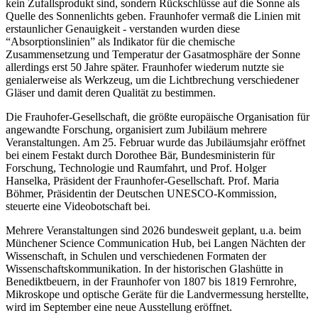
kein Zufallsprodukt sind, sondern Rückschlüsse auf die Sonne als
Quelle des Sonnenlichts geben. Fraunhofer vermaß die Linien mit
erstaunlicher Genauigkeit - verstanden wurden diese
“Absorptionslinien” als Indikator für die chemische
Zusammensetzung und Temperatur der Gasatmosphäre der Sonne
allerdings erst 50 Jahre später. Fraunhofer wiederum nutzte sie
genialerweise als Werkzeug, um die Lichtbrechung verschiedener
Gläser und damit deren Qualität zu bestimmen.
Die Frauhofer-Gesellschaft, die größte europäische Organisation für
angewandte Forschung, organisiert zum Jubiläum mehrere
Veranstaltungen. Am 25. Februar wurde das Jubiläumsjahr eröffnet
bei einem Festakt durch Dorothee Bär, Bundesministerin für
Forschung, Technologie und Raumfahrt, und Prof. Holger
Hanselka, Präsident der Fraunhofer-Gesellschaft. Prof. Maria
Böhmer, Präsidentin der Deutschen UNESCO-Kommission,
steuerte eine Videobotschaft bei.
Mehrere Veranstaltungen sind 2026 bundesweit geplant, u.a. beim
Münchener Science Communication Hub, bei Langen Nächten der
Wissenschaft, in Schulen und verschiedenen Formaten der
Wissenschaftskommunikation. In der historischen Glashütte in
Benediktbeuern, in der Fraunhofer von 1807 bis 1819 Fernrohre,
Mikroskope und optische Geräte für die Landvermessung herstellte,
wird im September eine neue Ausstellung eröffnet.