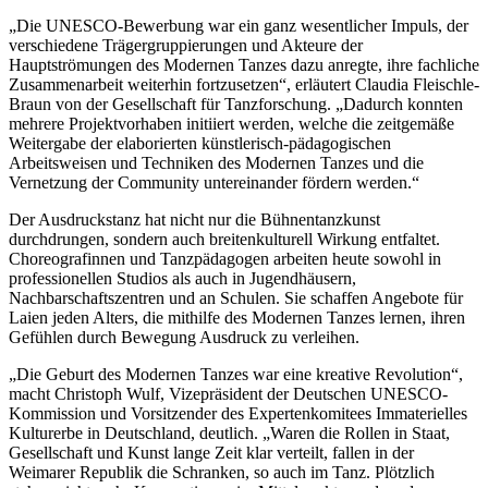
„Die UNESCO-Bewerbung war ein ganz wesentlicher Impuls, der
verschiedene Trägergruppierungen und Akteure der
Hauptströmungen des Modernen Tanzes dazu anregte, ihre fachliche
Zusammenarbeit weiterhin fortzusetzen“, erläutert Claudia Fleischle-
Braun von der Gesellschaft für Tanzforschung. „Dadurch konnten
mehrere Projektvorhaben initiiert werden, welche die zeitgemäße
Weitergabe der elaborierten künstlerisch-pädagogischen
Arbeitsweisen und Techniken des Modernen Tanzes und die
Vernetzung der Community untereinander fördern werden.“
Der Ausdruckstanz hat nicht nur die Bühnentanzkunst
durchdrungen, sondern auch breitenkulturell Wirkung entfaltet.
Choreografinnen und Tanzpädagogen arbeiten heute sowohl in
professionellen Studios als auch in Jugendhäusern,
Nachbarschaftszentren und an Schulen. Sie schaffen Angebote für
Laien jeden Alters, die mithilfe des Modernen Tanzes lernen, ihren
Gefühlen durch Bewegung Ausdruck zu verleihen.
„Die Geburt des Modernen Tanzes war eine kreative Revolution“,
macht Christoph Wulf, Vizepräsident der Deutschen UNESCO-
Kommission und Vorsitzender des Expertenkomitees Immaterielles
Kulturerbe in Deutschland, deutlich. „Waren die Rollen in Staat,
Gesellschaft und Kunst lange Zeit klar verteilt, fallen in der
Weimarer Republik die Schranken, so auch im Tanz. Plötzlich