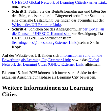
UNESCO Global Network of Learning Cities
Externer Link:
umzusetzen.
Schritt 3:
Füllen Sie das Beitrittsformular aus und bitten Sie
den Bürgermeister oder die Bürgermeisterin Ihrer Stadt um
eine offizielle Bestätigung. Sie finden das Formular auf der
Website des UIL
Externer Link:
.
Schritt 4:
Schicken Sie das Antragsformular
per E-Mail an
die Deutsche UNESCO-Kommission
zur Bestätigung. Das
UNESCO GNLC-Koordinationsteam
(learningcities@unesco.org
Externer Link:
) setzen Sie in
Kopie.
Auf der Website des UIL finden sich
Informationen rund um die
Bewerbung als Learning City
Externer Link:
sowie das
Global
Network der Learning Cities (GNLC)
Externer Link:
allgemein.
Bis zum 15. Juni 2025 können sich interessierte Städte in der
aktuellen Ausschreibungsphase als Learning City bewerben.
Weitere Informationen zu Learning
Cities