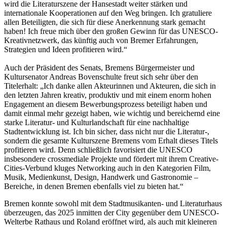
wird die Literaturszene der Hansestadt weiter stärken und
internationale Kooperationen auf den Weg bringen. Ich gratuliere
allen Beteiligten, die sich für diese Anerkennung stark gemacht
haben! Ich freue mich über den großen Gewinn für das UNESCO-
Kreativnetzwerk, das künftig auch von Bremer Erfahrungen,
Strategien und Ideen profitieren wird.“
Auch der Präsident des Senats, Bremens Bürgermeister und
Kultursenator Andreas Bovenschulte freut sich sehr über den
Titelerhalt: „Ich danke allen Akteurinnen und Akteuren, die sich in
den letzten Jahren kreativ, produktiv und mit einem enorm hohen
Engagement an diesem Bewerbungsprozess beteiligt haben und
damit einmal mehr gezeigt haben, wie wichtig und bereichernd eine
starke Literatur- und Kulturlandschaft für eine nachhaltige
Stadtentwicklung ist. Ich bin sicher, dass nicht nur die Literatur-,
sondern die gesamte Kulturszene Bremens vom Erhalt dieses Titels
profitieren wird. Denn schließlich favorisiert die UNESCO
insbesondere crossmediale Projekte und fördert mit ihrem Creative-
Cities-Verbund kluges Networking auch in den Kategorien Film,
Musik, Medienkunst, Design, Handwerk und Gastronomie –
Bereiche, in denen Bremen ebenfalls viel zu bieten hat.“
Bremen konnte sowohl mit dem Stadtmusikanten- und Literaturhaus
überzeugen, das 2025 inmitten der City gegenüber dem UNESCO-
Welterbe Rathaus und Roland eröffnet wird, als auch mit kleineren