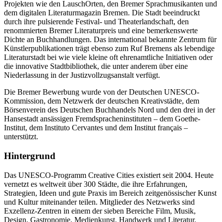
Projekten wie den LauschOrten, den Bremer Sprachmusikanten und
dem digitalen Literaturmagazin Bremen. Die Stadt beeindruckt
durch ihre pulsierende Festival- und Theaterlandschaft, den
renommierten Bremer Literaturpreis und eine bemerkenswerte
Dichte an Buchhandlungen. Das international bekannte Zentrum für
Künstlerpublikationen trägt ebenso zum Ruf Bremens als lebendige
Literaturstadt bei wie viele kleine oft ehrenamtliche Initiativen oder
die innovative Stadtbibliothek, die unter anderem über eine
Niederlassung in der Justizvollzugsanstalt verfügt.
Die Bremer Bewerbung wurde von der Deutschen UNESCO-
Kommission, dem Netzwerk der deutschen Kreativstädte, dem
Börsenverein des Deutschen Buchhandels Nord und den drei in der
Hansestadt ansässigen Fremdspracheninstituten – dem Goethe-
Institut, dem Instituto Cervantes und dem Institut français –
unterstützt.
Hintergrund
Das UNESCO-Programm Creative Cities existiert seit 2004. Heute
vernetzt es weltweit über 300 Städte, die ihre Erfahrungen,
Strategien, Ideen und gute Praxis im Bereich zeitgenössischer Kunst
und Kultur miteinander teilen. Mitglieder des Netzwerks sind
Exzellenz-Zentren in einem der sieben Bereiche Film, Musik,
Design, Gastronomie, Medienkunst, Handwerk und Literatur.