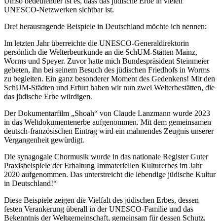
Umso bedeutender ist es, dass das jüdische Erbe in vielen
UNESCO-Netzwerken sichtbar ist.
Drei herausragende Beispiele in Deutschland möchte ich nennen:
Im letzten Jahr überreichte die UNESCO-Generaldirektorin
persönlich die Welterbeurkunde an die SchUM-Stätten Mainz,
Worms und Speyer. Zuvor hatte mich Bundespräsident Steinmeier
gebeten, ihn bei seinem Besuch des jüdischen Friedhofs in Worms
zu begleiten. Ein ganz besonderer Moment des Gedenkens! Mit den
SchUM-Städten und Erfurt haben wir nun zwei Welterbestätten, die
das jüdische Erbe würdigen.
Der Dokumentarfilm „Shoah“ von Claude Lanzmann wurde 2023
in das Weltdokumentenerbe aufgenommen. Mit dem gemeinsamen
deutsch-französischen Eintrag wird ein mahnendes Zeugnis unserer
Vergangenheit gewürdigt.
Die synagogale Chormusik wurde in das nationale Register Guter
Praxisbeispiele der Erhaltung Immateriellen Kulturerbes im Jahr
2020 aufgenommen. Das unterstreicht die lebendige jüdische Kultur
in Deutschland!“
Diese Beispiele zeigen die Vielfalt des jüdischen Erbes, dessen
festen Verankerung überall in der UNESCO-Familie und das
Bekenntnis der Weltgemeinschaft, gemeinsam für dessen Schutz,