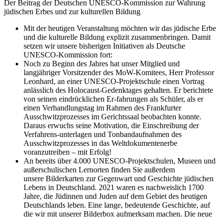
Der Beitrag der Deutschen UNESCO-Kommission zur Wahrung
jüdischen Erbes und zur kulturellen Bildung
Mit der heutigen Veranstaltung möchten wir das jüdische Erbe
und die kulturelle Bildung explizit zusammenbringen. Damit
setzen wir unsere bisherigen Initiativen als Deutsche
UNESCO-Kommission fort:
Noch zu Beginn des Jahres hat unser Mitglied und
langjähriger Vorsitzender des MoW-Komitees, Herr Professor
Leonhard, an einer UNESCO-Projektschule einen Vortrag
anlässlich des Holocaust-Gedenktages gehalten. Er berichtete
von seinen eindrücklichen Er-fahrungen als Schüler, als er
einen Verhandlungstag im Rahmen des Frankfurter
Ausschwitzprozesses im Gerichtssaal beobachten konnte.
Daraus erwuchs seine Motivation, die Einschreibung der
Verfahrens-unterlagen und Tonbandaufnahmen des
Ausschwitzprozesses in das Weltdokumentenerbe
voranzutreiben – mit Erfolg!
An bereits über 4.000 UNESCO-Projektschulen, Museen und
außerschulischen Lernorten finden Sie außerdem
unsere Bilderkarten zur Gegenwart und Geschichte jüdischen
Lebens in Deutschland. 2021 waren es nachweislich 1700
Jahre, die Jüdinnen und Juden auf dem Gebiet des heutigen
Deutschlands leben. Eine lange, bedeutende Geschichte, auf
die wir mit unserer Bilderbox aufmerksam machen. Die neue