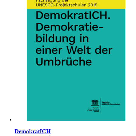
DemokratICH