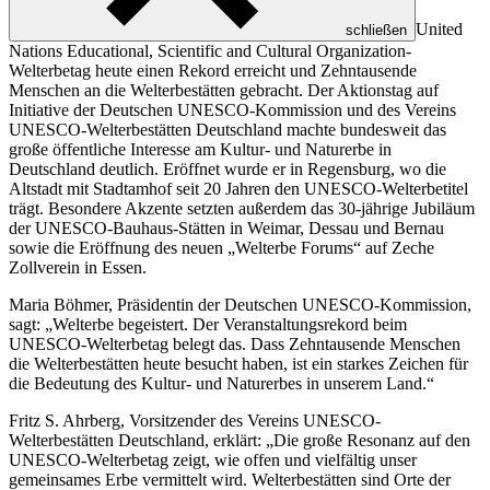
United
schließen
Nations Educational, Scientific and Cultural Organization
-
Welterbetag heute einen Rekord erreicht und Zehntausende
Menschen an die Welterbestätten gebracht. Der Aktionstag auf
Initiative der Deutschen UNESCO-Kommission und des Vereins
UNESCO-Welterbestätten Deutschland machte bundesweit das
große öffentliche Interesse am Kultur- und Naturerbe in
Deutschland deutlich. Eröffnet wurde er in Regensburg, wo die
Altstadt mit Stadtamhof seit 20 Jahren den UNESCO-Welterbetitel
trägt. Besondere Akzente setzten außerdem das 30-jährige Jubiläum
der UNESCO-Bauhaus-Stätten in Weimar, Dessau und Bernau
sowie die Eröffnung des neuen „Welterbe Forums“ auf Zeche
Zollverein in Essen.
Maria Böhmer, Präsidentin der Deutschen UNESCO-Kommission,
sagt: „Welterbe begeistert. Der Veranstaltungsrekord beim
UNESCO-Welterbetag belegt das. Dass Zehntausende Menschen
die Welterbestätten heute besucht haben, ist ein starkes Zeichen für
die Bedeutung des Kultur- und Naturerbes in unserem Land.“
Fritz S. Ahrberg, Vorsitzender des Vereins UNESCO-
Welterbestätten Deutschland, erklärt: „Die große Resonanz auf den
UNESCO-Welterbetag zeigt, wie offen und vielfältig unser
gemeinsames Erbe vermittelt wird. Welterbestätten sind Orte der