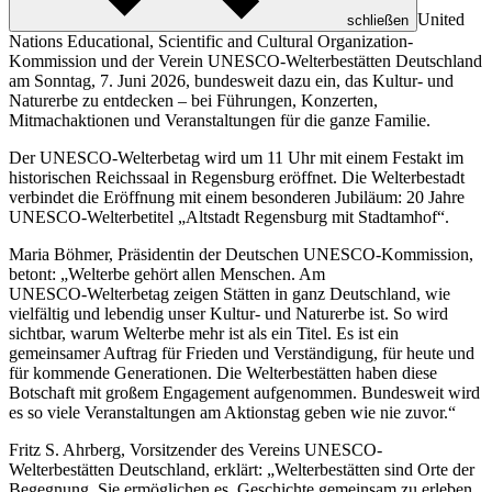
United
schließen
Nations Educational, Scientific and Cultural Organization
-
Kommission und der Verein UNESCO-Welterbestätten Deutschland
am Sonntag, 7. Juni 2026, bundesweit dazu ein, das Kultur- und
Naturerbe zu entdecken – bei Führungen, Konzerten,
Mitmachaktionen und Veranstaltungen für die ganze Familie.
Der UNESCO-Welterbetag wird um 11 Uhr mit einem Festakt im
historischen Reichssaal in Regensburg eröffnet. Die Welterbestadt
verbindet die Eröffnung mit einem besonderen Jubiläum: 20 Jahre
UNESCO-Welterbetitel „Altstadt Regensburg mit Stadtamhof“.
Maria Böhmer, Präsidentin der Deutschen UNESCO-Kommission,
betont: „Welterbe gehört allen Menschen. Am
UNESCO‑Welterbetag zeigen Stätten in ganz Deutschland, wie
vielfältig und lebendig unser Kultur- und Naturerbe ist. So wird
sichtbar, warum Welterbe mehr ist als ein Titel. Es ist ein
gemeinsamer Auftrag für Frieden und Verständigung, für heute und
für kommende Generationen. Die Welterbestätten haben diese
Botschaft mit großem Engagement aufgenommen. Bundesweit wird
es so viele Veranstaltungen am Aktionstag geben wie nie zuvor.“
Fritz S. Ahrberg, Vorsitzender des Vereins UNESCO-
Welterbestätten Deutschland, erklärt: „Welterbestätten sind Orte der
Begegnung. Sie ermöglichen es, Geschichte gemeinsam zu erleben,