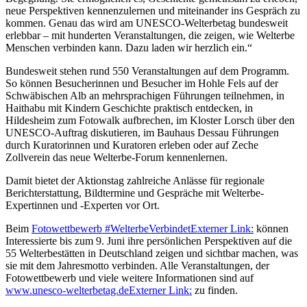
neue Perspektiven kennenzulernen und miteinander ins Gespräch zu
kommen. Genau das wird am UNESCO-Welterbetag bundesweit
erlebbar – mit hunderten Veranstaltungen, die zeigen, wie Welterbe
Menschen verbinden kann. Dazu laden wir herzlich ein.“
Bundesweit stehen rund 550 Veranstaltungen auf dem Programm.
So können Besucherinnen und Besucher im Hohle Fels auf der
Schwäbischen Alb an mehrsprachigen Führungen teilnehmen, in
Haithabu mit Kindern Geschichte praktisch entdecken, in
Hildesheim zum Fotowalk aufbrechen, im Kloster Lorsch über den
UNESCO-Auftrag diskutieren, im Bauhaus Dessau Führungen
durch Kuratorinnen und Kuratoren erleben oder auf Zeche
Zollverein das neue Welterbe-Forum kennenlernen.
Damit bietet der Aktionstag zahlreiche Anlässe für regionale
Berichterstattung, Bildtermine und Gespräche mit Welterbe-
Expertinnen und -Experten vor Ort.
Beim
Fotowettbewerb #WelterbeVerbindet
Externer Link:
können
Interessierte bis zum 9. Juni ihre persönlichen Perspektiven auf die
55 Welterbestätten in Deutschland zeigen und sichtbar machen, was
sie mit dem Jahresmotto verbinden. Alle Veranstaltungen, der
Fotowettbewerb und viele weitere Informationen sind auf
www.unesco-welterbetag.de
Externer Link:
zu finden.