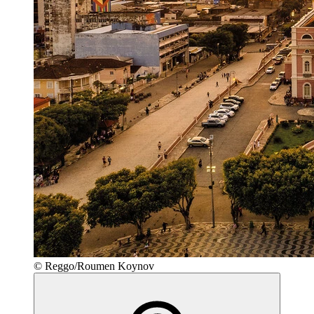
© Reggo/Roumen Koynov