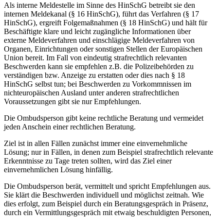
Als interne Meldestelle im Sinne des HinSchG betreibt sie den
internen Meldekanal (§ 16 HinSchG), führt das Verfahren (§ 17
HinSchG), ergreift Folgemaßnahmen (§ 18 HinSchG) und hält für
Beschäftigte klare und leicht zugängliche Informationen über
externe Meldeverfahren und einschlägige Meldeverfahren von
Organen, Einrichtungen oder sonstigen Stellen der Europäischen
Union bereit. Im Fall von eindeutig strafrechtlich relevanten
Beschwerden kann sie empfehlen z.B. die Polizeibehörden zu
verständigen bzw. Anzeige zu erstatten oder dies nach § 18
HinSchG selbst tun; bei Beschwerden zu Vorkommnissen im
nichteuropäischen Ausland unter anderen strafrechtlichen
Voraussetzungen gibt sie nur Empfehlungen.
Die Ombudsperson gibt keine rechtliche Beratung und vermeidet
jeden Anschein einer rechtlichen Beratung.
Ziel ist in allen Fällen zunächst immer eine einvernehmliche
Lösung; nur in Fällen, in denen zum Beispiel strafrechtlich relevante
Erkenntnisse zu Tage treten sollten, wird das Ziel einer
einvernehmlichen Lösung hinfällig.
Die Ombudsperson berät, vermittelt und spricht Empfehlungen aus.
Sie klärt die Beschwerden individuell und möglichst zeitnah. Wie
dies erfolgt, zum Beispiel durch ein Beratungsgespräch in Präsenz,
durch ein Vermittlungsgespräch mit etwaig beschuldigten Personen,