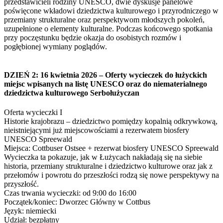
przedstawicieli rodziny UNESCO, dwie dyskusje panelowe
poświęcone wkładowi dziedzictwa kulturowego i przyrodniczego w
przemiany strukturalne oraz perspektywom młodszych pokoleń,
uzupełnione o elementy kulturalne. Podczas końcowego spotkania
przy poczęstunku będzie okazja do osobistych rozmów i
pogłębionej wymiany poglądów.
DZIEŃ 2: 16 kwietnia 2026 – Oferty wycieczek do łużyckich
miejsc wpisanych na listę UNESCO oraz do niematerialnego
dziedzictwa kulturowego Serbołużyczan
Oferta wycieczki I
Historie krajobrazu – dziedzictwo pomiędzy kopalnią odkrywkową,
nieistniejącymi już miejscowościami a rezerwatem biosfery
UNESCO Spreewald
Miejsca: Cottbuser Ostsee + rezerwat biosfery UNESCO Spreewald
Wycieczka ta pokazuje, jak w Łużycach nakładają się na siebie
historia, przemiany strukturalne i dziedzictwo kulturowe oraz jak z
przełomów i powrotu do przeszłości rodzą się nowe perspektywy na
przyszłość.
Czas trwania wycieczki: od 9:00 do 16:00
Początek/koniec: Dworzec Główny w Cottbus
Język: niemiecki
Udział: bezpłatny