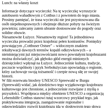
Lunch: na własny koszt
Informacje dotyczące wycieczki: Na tę wycieczkę wyruszycie
autobusem wahadłowym z Cottbus i z powrotem do tego miasta.
Prosimy pamiętać, że trasa wycieczki nie jest przystosowana dla
osób niepełnosprawnych i obejmuje dłuższe pobyty na świeżym
powietrzu; zalecamy zatem ubranie dostosowane do pogody oraz
solidne obuwie.
Niesamowite Łużyce. Niesamowity region! Ta jednodniowa
wycieczka prowadzi przez krajobraz pełen kontrastów. Pomiędzy
powstającym „Cottbuser Ostsee” – widocznym znakiem
rekultywacji dawnych terenów kopalń odkrywkowych – a
nieistniejącymi już miejscowościami nowo powstałymi krajobrazami
można doświadczyć, jak głęboko głód energii minionych
dziesięcioleci wpłynął na Łużyce. Jednocześnie kultura, tradycje,
poczucie wspólnoty i język Serbołużyczan opowiadają o regionie,
który zachowuje swoją tożsamość i czerpie nową siłę ze swojej
historii.
W filii rezerwatu biosfery UNESCO Spreewald w Burgu
(Spreewald) widać, jak dziedzictwo tego wyjątkowego krajobrazu
kulturowego jest chronione, a jednocześnie rozwijane z myślą o
przyszłości. Współpraca między obiektem UNESCO a organizacją
Lebenshilfe Cottbus stanowi tutaj wzorcowy przykład tego, jak
praktykowana integracja, zaangażowanie regionalne i
odpowiedzialny rozwój krajobrazu idą w dosłownym tego słowa