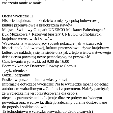
znaczeniu ramię w ramię.
Oferta wycieczki II
Historie krajobrazu – dziedzictwo między epoką lodowcową,
kulturą przemysłową a krajobrazem stawów
Miejsca: Światowy Geopark UNESCO Muskauer Faltenbogen /
Łuk Mużakowa + Rezerwat biosfery UNESCO Górnołużycki
krajobraz wrzosowisk i stawów
Wycieczka ta w imponujący sposób pokazuje, jak w Łużycach
historia epoki lodowcowej, kultura przemysłowa i żywe krajobrazy
kulturowe nakładają się na siebie oraz jak z tego wielowarstwowego
dziedzictwa powstają nowe perspektywy na przyszłość.
Czas trwania wycieczki: od 9:00 do 16:00
Początek/koniec: Dworzec Główny w Cottbus
Język: niemiecki
Udział: bezpłatny
Posiłek w porze lunchu: na własny koszt
Informacje dotyczące wycieczki: Na tę wycieczkę można dojechać
autobusem wahadłowym z Cottbus i z powrotem. Należy pamiętać,
że wycieczka nie jest przystosowana dla osób z
niepełnosprawnościami i obejmuje dłuższe pobyty na świeżym
powietrzu oraz wędrówki; dlatego zalecamy ubranie dostosowane
do pogody i solidne obuwie.
Ta jednodniowa wycieczka prowadzi do geologicznych i