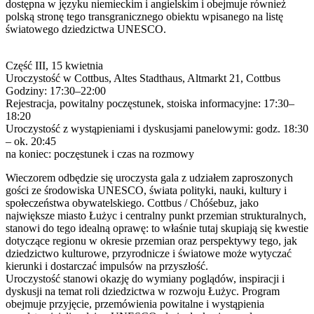
dostępna w języku niemieckim i angielskim i obejmuje również
polską stronę tego transgranicznego obiektu wpisanego na listę
światowego dziedzictwa UNESCO.
Część III, 15 kwietnia
Uroczystość w Cottbus, Altes Stadthaus, Altmarkt 21, Cottbus
Godziny: 17:30–22:00
Rejestracja, powitalny poczęstunek, stoiska informacyjne: 17:30–
18:20
Uroczystość z wystąpieniami i dyskusjami panelowymi: godz. 18:30
– ok. 20:45
na koniec: poczęstunek i czas na rozmowy
Wieczorem odbędzie się uroczysta gala z udziałem zaproszonych
gości ze środowiska UNESCO, świata polityki, nauki, kultury i
społeczeństwa obywatelskiego. Cottbus / Chóśebuz, jako
największe miasto Łużyc i centralny punkt przemian strukturalnych,
stanowi do tego idealną oprawę: to właśnie tutaj skupiają się kwestie
dotyczące regionu w okresie przemian oraz perspektywy tego, jak
dziedzictwo kulturowe, przyrodnicze i światowe może wytyczać
kierunki i dostarczać impulsów na przyszłość.
Uroczystość stanowi okazję do wymiany poglądów, inspiracji i
dyskusji na temat roli dziedzictwa w rozwoju Łużyc. Program
obejmuje przyjęcie, przemówienia powitalne i wystąpienia