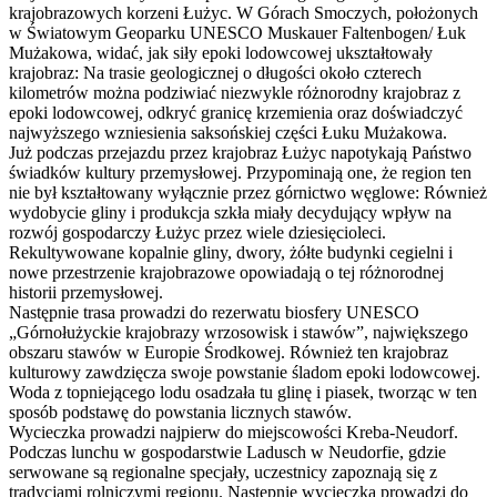
krajobrazowych korzeni Łużyc. W Górach Smoczych, położonych
w Światowym Geoparku UNESCO Muskauer Faltenbogen/ Łuk
Mużakowa, widać, jak siły epoki lodowcowej ukształtowały
krajobraz: Na trasie geologicznej o długości około czterech
kilometrów można podziwiać niezwykle różnorodny krajobraz z
epoki lodowcowej, odkryć granicę krzemienia oraz doświadczyć
najwyższego wzniesienia saksońskiej części Łuku Mużakowa.
Już podczas przejazdu przez krajobraz Łużyc napotykają Państwo
świadków kultury przemysłowej. Przypominają one, że region ten
nie był kształtowany wyłącznie przez górnictwo węglowe: Również
wydobycie gliny i produkcja szkła miały decydujący wpływ na
rozwój gospodarczy Łużyc przez wiele dziesięcioleci.
Rekultywowane kopalnie gliny, dwory, żółte budynki cegielni i
nowe przestrzenie krajobrazowe opowiadają o tej różnorodnej
historii przemysłowej.
Następnie trasa prowadzi do rezerwatu biosfery UNESCO
„Górnołużyckie krajobrazy wrzosowisk i stawów”, największego
obszaru stawów w Europie Środkowej. Również ten krajobraz
kulturowy zawdzięcza swoje powstanie śladom epoki lodowcowej.
Woda z topniejącego lodu osadzała tu glinę i piasek, tworząc w ten
sposób podstawę do powstania licznych stawów.
Wycieczka prowadzi najpierw do miejscowości Kreba-Neudorf.
Podczas lunchu w gospodarstwie Ladusch w Neudorfie, gdzie
serwowane są regionalne specjały, uczestnicy zapoznają się z
tradycjami rolniczymi regionu. Następnie wycieczka prowadzi do