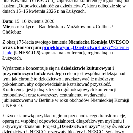
finansowania: UNESCO 5), zaprasza na konferencję regionalną pod
hasłem „Odpowiedzialność za dziedzictwo”, która odbędzie się w
dniach 15–16 kwietnia 2026 r. na Łużycach.
Data
: 15–16 kwietnia 2026
Miejsca
: Łużyce – Bad Muskau / Mužakow oraz Cottbus /
Chóśebuz
Z okazji 75-lecia swojego istnienia
Niemiecka Komisja UNESCO
wraz z konsorcjum
projektowym „Dziedzictwo Łużyc”
Externer
Link:
(UNESCO 5)
zaprasza na konferencję regionalną na
Łużycach.
Wydarzenie koncentruje się na
dziedzictwie kulturowym i
przyrodniczym ludzkości
. Jego celem jest wspólna refleksja nad
tym, jak chronić to dziedzictwo i przekazywać je młodszym
pokoleniom, aby odpowiedzialnie kształtować przyszłość.
Konferencja jest jedną z trzech ogólnokrajowych konferencji
regionalnych oraz towarzyszy centralnemu wydarzeniu
jubileuszowemu w Berlinie w roku obchodów Niemieckiej Komisji
UNESCO.
Łużyce stanowią przykład regionu przechodzącego transformację,
opartą na wspólnej odpowiedzialności, długofalowym myśleniu i
aktywnym działaniu. Projekt
„Dziedzictwo Łużyc”
łączy światowe
dziedzictwo UNESCO, rezerwaty biosfery UNESCO, światowy