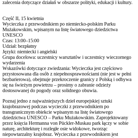
zalecenia dotyczące działań w obszarze polityki, edukacji i kultury.
Część II, 15 kwietnia
Wycieczka z przewodnikiem po niemiecko-polskim Parku
Mużakowskim, wpisanym na listę światowego dziedzictwa
UNESCO
Czas: 13:00–15:00
Udział: bezpłatny
Języki: niemiecki i angielski
Grupa docelowa: uczestnicy warsztatów i uczestnicy wieczornego
wydarzenia
Wskazówki dotyczące zwiedzania: Wycieczka jest częściowo
przystosowana dla osób z niepełnosprawnościami (nie jest w pełni
bezbarierowa), obejmuje przekroczenie granicy z Polską i odbywa
się na świeżym powietrzu – prosimy o zabranie odzieży
dostosowanej do pogody oraz solidnego obuwia.
Poznaj jedno z najważniejszych dzieł europejskiej sztuki
krajobrazowej podczas wycieczki z przewodnikiem po
transgranicznym obiekcie wpisanym na listę światowego
dziedzictwa UNESCO – Parku Mużakowskim. Zaprojektowany
przez księcia Hermanna von Pückler-Muskau park łączy w sobie
naturę, architekturę i rozległe osie widokowe, tworząc
niepowtarzalny krajobraz. Wycieczka z przewodnikiem jest