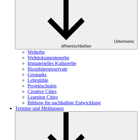
Untermenü
öffnen/schließen
Welterbe
Weltdokumentenerbe
Immaterielles Kulturerbe
Biosphärenreservate
Geoparks
Lehrstühle
Projektschulen
Creative Cities
Learning Cities
Bildung für nachhaltige Entwicklung
Termine und Meldungen