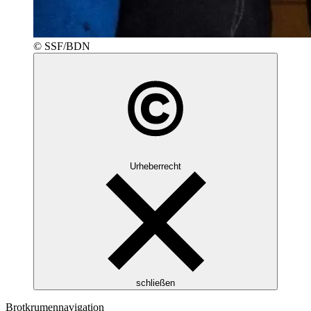
© SSF/BDN
Urheberrecht
schließen
Brotkrumennavigation