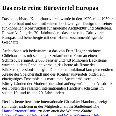
Das erste reine Büroviertel Europas
Das benachbarte Kontorhausviertel wurde in den 1920er bis 1950er
Jahren erbaut und steht mit seinem hochwertigen Design und seiner
funktionellen Konstruktion für moderne Architektur und Städtebau.
Es war Anfang des 20. Jahrhunderts das erste reine Büroviertel
Europas und beherbergte mit dem Hafen zusammenhängende
Geschäfte.
Architektonisch bedeutsam ist das von Fritz Höger errichtete
Chilehaus, das mit seiner spitz zulaufenden Form an einen
Schiffsbug erinnert. 2.800 Fenster und 4,8 Millionen Backsteine
wurden in dem Gebäude verbaut, das heute als Ikone des
Klinkerexpressionismus gilt. Die beiden funktional komplementären
Areale der Speicherstadt und des Kontorhausviertels bilden ein
einzigartiges Ensemble aus maritimen Speicherhäusern und
Bürogebäuden der Moderne und sind außergewöhnlicher Ausdruck
der Folgen des rasanten internationalen Handelswachstums im
späten 19. und frühen 20. Jahrhundert.
Der bis heute bewahrte internationale Charakter Hamburgs zeigt
sich unter anderem in der Mitgliedschaft im Städtebund
Die
Hanse
Externer Link:
, zu dem auch die Welterbe-Städte
Lübeck
Externer Link:
,
Stralsund und Wismar
Externer Link: