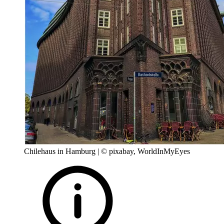
Chilehaus in Hamburg | © pixabay, WorldInMyEyes