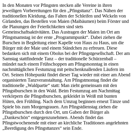
In den Monaten vor Pfingsten stecken alle Vereine in ihren
jeweiligen Vorbereitungen für den „Pfingsttanz“. Das Nähen der
traditionellen Kleidung, das Falten der Schleifen und Wickeln von
Girlanden, das Bestellen von Maien (Maibäumen) beim Förster und
die Planungen der Feierlichkeiten sind stets
Gemeinschaftsaktivitäten. Das Austragen der Maien im Ort am
Pfingstsamstag ist der erste „Programmpunkt“. Dabei ziehen die
Burschen in Begleitung einer Kapelle von Haus zu Haus, um die
Bürger mit der Maie und einem Ständchen zu erfreuen. Diese
bedanken sich mit einem Obolus bei der Pfingstgesellschaft. Der am
Samstag stattfindende Tanz – der traditionelle Schürzenball –
mündet nach einem Frühschoppen am Pfingstsonntag in einen
nachmittäglichen Festumzug mit peitschenknallenden Läufern im
Ort. Seinen Höhepunkt findet dieser Tag wieder mit einer am Abend
organisierten Tanzveranstaltung. Am Pfingstmontag findet die
traditionelle „Waldpartie“ statt: Man zieht gemeinsam mit den
Pfingstburschen in den Wald. Beim Festumzug am Nachmittag
verkörpern die Pfingstburschen, gekleidet in Weiß mit bunten
Hüten, den Frühling. Nach dem Umzug beginnen erneut Tänze und
Spiele bis zum Morgengrauen. Am Pfingstdienstag ziehen die
Pfingstburschen durch den Ort, um Gaben der Bürger als
„Dankeschön“ entgegenzunehmen. Abends findet das
Pfingstwochenende mit einer an kirchliche Traditionen angelehnten
„Beerdigung des Pfingsttanzes“ sein Ende.