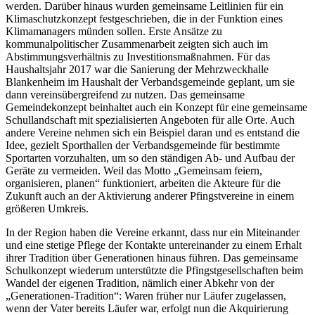
werden. Darüber hinaus wurden gemeinsame Leitlinien für ein
Klimaschutzkonzept festgeschrieben, die in der Funktion eines
Klimamanagers münden sollen. Erste Ansätze zu
kommunalpolitischer Zusammenarbeit zeigten sich auch im
Abstimmungsverhältnis zu Investitionsmaßnahmen. Für das
Haushaltsjahr 2017 war die Sanierung der Mehrzweckhalle
Blankenheim im Haushalt der Verbandsgemeinde geplant, um sie
dann vereinsübergreifend zu nutzen. Das gemeinsame
Gemeindekonzept beinhaltet auch ein Konzept für eine gemeinsame
Schullandschaft mit spezialisierten Angeboten für alle Orte. Auch
andere Vereine nehmen sich ein Beispiel daran und es entstand die
Idee, gezielt Sporthallen der Verbandsgemeinde für bestimmte
Sportarten vorzuhalten, um so den ständigen Ab- und Aufbau der
Geräte zu vermeiden. Weil das Motto „Gemeinsam feiern,
organisieren, planen“ funktioniert, arbeiten die Akteure für die
Zukunft auch an der Aktivierung anderer Pfingstvereine in einem
größeren Umkreis.
In der Region haben die Vereine erkannt, dass nur ein Miteinander
und eine stetige Pflege der Kontakte untereinander zu einem Erhalt
ihrer Tradition über Generationen hinaus führen. Das gemeinsame
Schulkonzept wiederum unterstützte die Pfingstgesellschaften beim
Wandel der eigenen Tradition, nämlich einer Abkehr von der
„Generationen-Tradition“: Waren früher nur Läufer zugelassen,
wenn der Vater bereits Läufer war, erfolgt nun die Akquirierung