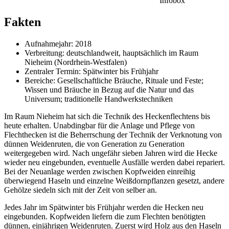
Infobox
Fakten
Aufnahmejahr: 2018
Verbreitung: deutschlandweit, hauptsächlich im Raum
Nieheim (Nordrhein-Westfalen)
Zentraler Termin: Spätwinter bis Frühjahr
Bereiche: Gesellschaftliche Bräuche, Rituale und Feste;
Wissen und Bräuche in Bezug auf die Natur und das
Universum; traditionelle Handwerkstechniken
Im Raum Nieheim hat sich die Technik des Heckenflechtens bis
heute erhalten. Unabdingbar für die Anlage und Pflege von
Flechthecken ist die Beherrschung der Technik der Verknotung von
dünnen Weidenruten, die von Generation zu Generation
weitergegeben wird. Nach ungefähr sieben Jahren wird die Hecke
wieder neu eingebunden, eventuelle Ausfälle werden dabei repariert.
Bei der Neuanlage werden zwischen Kopfweiden einreihig
überwiegend Haseln und einzelne Weißdornpflanzen gesetzt, andere
Gehölze siedeln sich mit der Zeit von selber an.
Jedes Jahr im Spätwinter bis Frühjahr werden die Hecken neu
eingebunden. Kopfweiden liefern die zum Flechten benötigten
dünnen, einjährigen Weidenruten. Zuerst wird Holz aus den Haseln