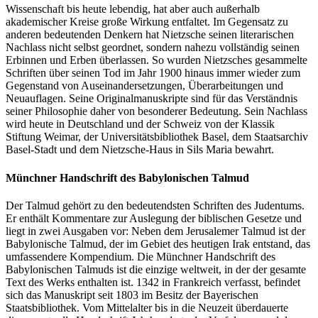
Wissenschaft bis heute lebendig, hat aber auch außerhalb
akademischer Kreise große Wirkung entfaltet. Im Gegensatz zu
anderen bedeutenden Denkern hat Nietzsche seinen literarischen
Nachlass nicht selbst geordnet, sondern nahezu vollständig seinen
Erbinnen und Erben überlassen. So wurden Nietzsches gesammelte
Schriften über seinen Tod im Jahr 1900 hinaus immer wieder zum
Gegenstand von Auseinandersetzungen, Überarbeitungen und
Neuauflagen. Seine Originalmanuskripte sind für das Verständnis
seiner Philosophie daher von besonderer Bedeutung. Sein Nachlass
wird heute in Deutschland und der Schweiz von der Klassik
Stiftung Weimar, der Universitätsbibliothek Basel, dem Staatsarchiv
Basel-Stadt und dem Nietzsche-Haus in Sils Maria bewahrt.
Münchner Handschrift des Babylonischen Talmud
Der Talmud gehört zu den bedeutendsten Schriften des Judentums.
Er enthält Kommentare zur Auslegung der biblischen Gesetze und
liegt in zwei Ausgaben vor: Neben dem Jerusalemer Talmud ist der
Babylonische Talmud, der im Gebiet des heutigen Irak entstand, das
umfassendere Kompendium. Die Münchner Handschrift des
Babylonischen Talmuds ist die einzige weltweit, in der der gesamte
Text des Werks enthalten ist. 1342 in Frankreich verfasst, befindet
sich das Manuskript seit 1803 im Besitz der Bayerischen
Staatsbibliothek. Vom Mittelalter bis in die Neuzeit überdauerte