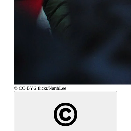
© CC-BY-2 flickr/NarihLee