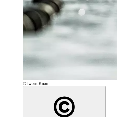
© Iwona Knorr