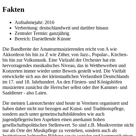
Fakten
Aufnahmejahr: 2016
Verbreitung: deutschlandweit und darüber hinaus
Zentraler Termin: ganzjährig
Bereich: Darstellende Künste
Die Bandbreite der Amateurmusizierenden reicht von A wie
Akkordeon bis hin zu Z wie Zither, von Jazz-, Popular-, Kirchen-
bis hin zur Volksmusik. Eine Vielzahl der Orchester hat ein
hervorragendes musikalisches Niveau, das in Wettbewerben und
Konzerten immer wieder unter Beweis gestellt wird. Die Vielfalt
entwickelte sich aus der kleinstaatlichen Verfasstheit Deutschlands
im 17. und 18. Jahrhundert. An den Fürsten- und Königshöfen
musizierten zunächst die Herrscher selbst oder ihre Kammer- und
Saaldiener - also Laien.
Die meisten Laienorchester sind heute in Vereinen organisiert und
haben daher nicht nur bezogen auf Kunst- und Traditionspflege,
sondern auch unter gemeinschaftsbildenden wie auch
jugendpflegerischen Aspekten einen anerkannt hohen
gesellschaftspolitischen Stellenwert. So sind z.B. Musikvereine nicht
nur als Orte der Musikpflege zu verstehen, sondern auch als
Institutionen kultureller Bildung sowie sozialer und kommunikativer