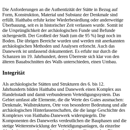
Die Anforderungen an die Authentizität der Stätte in Bezug auf
Form, Konstruktion, Material und Substanz der Denkmale sind
erfüllt. Haithabu erfuhr keine Wiederbesiedlung oder anderweitige
Überbauung, seit es in historischer Zeit verlassen wurde. Somit ist
die Ursprünglichkeit der archäologischen Funde und Befunde
sichergestellt. Der Großteil der Stadt (um die 95 %) liegt noch im
Boden. Die übrigen Bereiche wurden und werden mit anerkannten
archäologischen Methoden und Analysen erforscht. Auch das
Danewerk ist umfassend dokumentiert. Es erfuhr nur durch die
Schanzen im 19. Jahrhundert, deren Überreste sich klar von den
älteren Bauabschnitten des Walls unterschieden, einen Umbau.
Integrität
Als archäologische Stätten und Strukturen des 6. bis 12.
Jahrhunderts bilden Haithabu und Danewerk einen Komplex aus
Handelsstadt und damit verbundenem Verteidigungssystem. Das
Gebiet umfasst alle Elemente, die die Werte des Gutes ausmachen:
Denkmale, Wallstrukturen, Orte von besonderer Bedeutung und alle
archäologischen Hinterlassenschaften, die die lange Geschichte des
Komplexes von Haithabu-Danewerk widerspiegeln. Die
Komponenten des Danewerks verdeutlichen die Bauphasen und die
stetige Weiterentwicklung der Verteidigungsanlagen, da einzelne