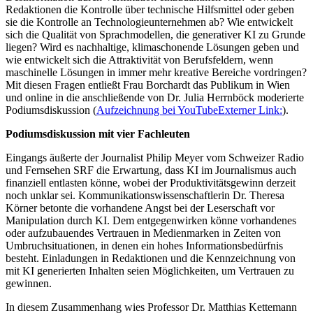
Redaktionen die Kontrolle über technische Hilfsmittel oder geben
sie die Kontrolle an Technologieunternehmen ab? Wie entwickelt
sich die Qualität von Sprachmodellen, die generativer KI zu Grunde
liegen? Wird es nachhaltige, klimaschonende Lösungen geben und
wie entwickelt sich die Attraktivität von Berufsfeldern, wenn
maschinelle Lösungen in immer mehr kreative Bereiche vordringen?
Mit diesen Fragen entließt Frau Borchardt das Publikum in Wien
und online in die anschließende von Dr. Julia Herrnböck moderierte
Podiumsdiskussion (
Aufzeichnung bei YouTube
Externer Link:
).
Podiumsdiskussion mit vier Fachleuten
Eingangs äußerte der Journalist Philip Meyer vom Schweizer Radio
und Fernsehen SRF die Erwartung, dass KI im Journalismus auch
finanziell entlasten könne, wobei der Produktivitätsgewinn derzeit
noch unklar sei. Kommunikationswissenschaftlerin Dr. Theresa
Körner betonte die vorhandene Angst bei der Leserschaft vor
Manipulation durch KI. Dem entgegenwirken könne vorhandenes
oder aufzubauendes Vertrauen in Medienmarken in Zeiten von
Umbruchsituationen, in denen ein hohes Informationsbedürfnis
besteht. Einladungen in Redaktionen und die Kennzeichnung von
mit KI generierten Inhalten seien Möglichkeiten, um Vertrauen zu
gewinnen.
In diesem Zusammenhang wies Professor Dr. Matthias Kettemann