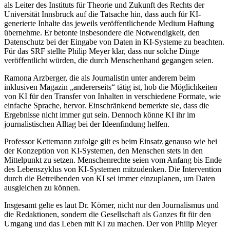
als Leiter des Instituts für Theorie und Zukunft des Rechts der
Universität Innsbruck auf die Tatsache hin, dass auch für KI-
generierte Inhalte das jeweils veröffentlichende Medium Haftung
übernehme. Er betonte insbesondere die Notwendigkeit, den
Datenschutz bei der Eingabe von Daten in KI-Systeme zu beachten.
Für das SRF stellte Philip Meyer klar, dass nur solche Dinge
veröffentlicht würden, die durch Menschenhand gegangen seien.
Ramona Arzberger, die als Journalistin unter anderem beim
inklusiven Magazin „andererseits“ tätig ist, hob die Möglichkeiten
von KI für den Transfer von Inhalten in verschiedene Formate, wie
einfache Sprache, hervor. Einschränkend bemerkte sie, dass die
Ergebnisse nicht immer gut sein. Dennoch könne KI ihr im
journalistischen Alltag bei der Ideenfindung helfen.
Professor Kettemann zufolge gilt es beim Einsatz genauso wie bei
der Konzeption von KI-Systemen, den Menschen stets in den
Mittelpunkt zu setzen. Menschenrechte seien vom Anfang bis Ende
des Lebenszyklus von KI-Systemen mitzudenken. Die Intervention
durch die Betreibenden von KI sei immer einzuplanen, um Daten
ausgleichen zu können.
Insgesamt gelte es laut Dr. Körner, nicht nur den Journalismus und
die Redaktionen, sondern die Gesellschaft als Ganzes fit für den
Umgang und das Leben mit KI zu machen. Der von Philip Meyer