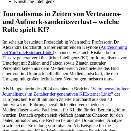
Künstliche Intelligenz
Journalismus in Zeiten von Vertrauens-
und Aufmerk-samkeitsverlust – welche
Rolle spielt KI?
Im sehr gut besuchten Presseclub in Wien stellte Professorin Dr.
Alexandra Borchardt in ihrer einführenden Keynote (
Aufzeichnung
bei YouTube
Externer Link:
) Chancen wie auch Risiken beim
Einsatz generativer künstlicher Intelligenz (KI) im Journalismus vor.
Unterlegt mit Zahlen und Fakten sowie Zitaten zentraler
Persönlichkeiten aus dem Medienbereich zeichnete sie das Bild
einer von im Umbruch befindlichen Medienlandschaft, die den
Umgang mit großen technischen Neuerungen meistern muss.
Als Hauptautorin des 2024 erschienen Berichts "
Vertrauenswürdiger
Journalismus im Zeitalter der generativen KI
Externer Link:
" der
Europäischen Rundfunkunion zitierte Borchardt aus den 40
Interviews mit Führungspersönlichkeiten verschiedener
Medienhäuser sowie Fachleuten für KI, die für den Bericht geführt
wurden. Danach ergeben sich vielfach genannte Chancen für den
Datenjournalismus, die Recherche und die Dokumenten-Analyse
sowie bei der Erstellung von Inhalten. Als Beispiele für die
Anwendung von KI im Medienbereich nannte Borchardt den