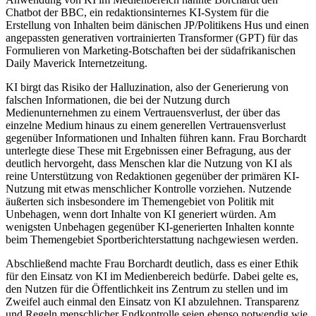
Chatbot der BBC, ein redaktionsinternes KI-System für die
Erstellung von Inhalten beim dänischen JP/Politikens Hus und einen
angepassten generativen vortrainierten Transformer (GPT) für das
Formulieren von Marketing-Botschaften bei der südafrikanischen
Daily Maverick Internetzeitung.
KI birgt das Risiko der Halluzination, also der Generierung von
falschen Informationen, die bei der Nutzung durch
Medienunternehmen zu einem Vertrauensverlust, der über das
einzelne Medium hinaus zu einem generellen Vertrauensverlust
gegenüber Informationen und Inhalten führen kann. Frau Borchardt
unterlegte diese These mit Ergebnissen einer Befragung, aus der
deutlich hervorgeht, dass Menschen klar die Nutzung von KI als
reine Unterstützung von Redaktionen gegenüber der primären KI-
Nutzung mit etwas menschlicher Kontrolle vorziehen. Nutzende
äußerten sich insbesondere im Themengebiet von Politik mit
Unbehagen, wenn dort Inhalte von KI generiert würden. Am
wenigsten Unbehagen gegenüber KI-generierten Inhalten konnte
beim Themengebiet Sportberichterstattung nachgewiesen werden.
Abschließend machte Frau Borchardt deutlich, dass es einer Ethik
für den Einsatz von KI im Medienbereich bedürfe. Dabei gelte es,
den Nutzen für die Öffentlichkeit ins Zentrum zu stellen und im
Zweifel auch einmal den Einsatz von KI abzulehnen. Transparenz
und Regeln menschlicher Endkontrolle seien ebenso notwendig wie