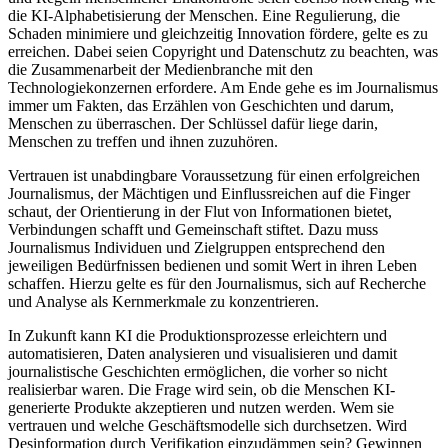
die KI-Alphabetisierung der Menschen. Eine Regulierung, die
Schaden minimiere und gleichzeitig Innovation fördere, gelte es zu
erreichen. Dabei seien Copyright und Datenschutz zu beachten, was
die Zusammenarbeit der Medienbranche mit den
Technologiekonzernen erfordere. Am Ende gehe es im Journalismus
immer um Fakten, das Erzählen von Geschichten und darum,
Menschen zu überraschen. Der Schlüssel dafür liege darin,
Menschen zu treffen und ihnen zuzuhören.
Vertrauen ist unabdingbare Voraussetzung für einen erfolgreichen
Journalismus, der Mächtigen und Einflussreichen auf die Finger
schaut, der Orientierung in der Flut von Informationen bietet,
Verbindungen schafft und Gemeinschaft stiftet. Dazu muss
Journalismus Individuen und Zielgruppen entsprechend den
jeweiligen Bedürfnissen bedienen und somit Wert in ihren Leben
schaffen. Hierzu gelte es für den Journalismus, sich auf Recherche
und Analyse als Kernmerkmale zu konzentrieren.
In Zukunft kann KI die Produktionsprozesse erleichtern und
automatisieren, Daten analysieren und visualisieren und damit
journalistische Geschichten ermöglichen, die vorher so nicht
realisierbar waren. Die Frage wird sein, ob die Menschen KI-
generierte Produkte akzeptieren und nutzen werden. Wem sie
vertrauen und welche Geschäftsmodelle sich durchsetzen. Wird
Desinformation durch Verifikation einzudämmen sein? Gewinnen