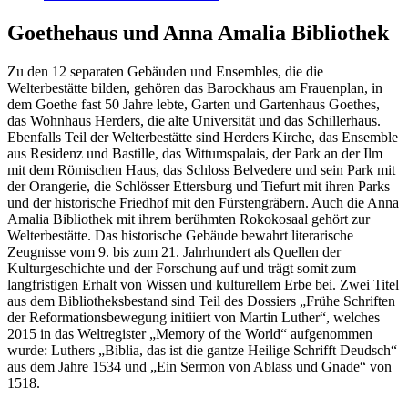
Goethehaus und Anna Amalia Bibliothek
Zu den 12 separaten Gebäuden und Ensembles, die die
Welterbestätte bilden, gehören das Barockhaus am Frauenplan, in
dem Goethe fast 50 Jahre lebte, Garten und Gartenhaus Goethes,
das Wohnhaus Herders, die alte Universität und das Schillerhaus.
Ebenfalls Teil der Welterbestätte sind Herders Kirche, das Ensemble
aus Residenz und Bastille, das Wittumspalais, der Park an der Ilm
mit dem Römischen Haus, das Schloss Belvedere und sein Park mit
der Orangerie, die Schlösser Ettersburg und Tiefurt mit ihren Parks
und der historische Friedhof mit den Fürstengräbern. Auch die Anna
Amalia Bibliothek mit ihrem berühmten Rokokosaal gehört zur
Welterbestätte. Das historische Gebäude bewahrt literarische
Zeugnisse vom 9. bis zum 21. Jahrhundert als Quellen der
Kulturgeschichte und der Forschung auf und trägt somit zum
langfristigen Erhalt von Wissen und kulturellem Erbe bei. Zwei Titel
aus dem Bibliotheksbestand sind Teil des Dossiers „Frühe Schriften
der Reformationsbewegung initiiert von Martin Luther“, welches
2015 in das Weltregister „Memory of the World“ aufgenommen
wurde: Luthers „Biblia, das ist die gantze Heilige Schrifft Deudsch“
aus dem Jahre 1534 und „Ein Sermon von Ablass und Gnade“ von
1518.