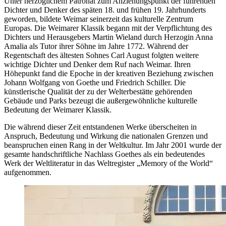
Unter herzoglichem Patronat zum Anziehungspunkt der führenden
Dichter und Denker des späten 18. und frühen 19. Jahrhunderts
geworden, bildete Weimar seinerzeit das kulturelle Zentrum
Europas. Die Weimarer Klassik begann mit der Verpflichtung des
Dichters und Herausgebers Martin Wieland durch Herzogin Anna
Amalia als Tutor ihrer Söhne im Jahre 1772. Während der
Regentschaft des ältesten Sohnes Carl August folgten weitere
wichtige Dichter und Denker dem Ruf nach Weimar. Ihren
Höhepunkt fand die Epoche in der kreativen Beziehung zwischen
Johann Wolfgang von Goethe und Friedrich Schiller. Die
künstlerische Qualität der zu der Welterbestätte gehörenden
Gebäude und Parks bezeugt die außergewöhnliche kulturelle
Bedeutung der Weimarer Klassik.
Die während dieser Zeit entstandenen Werke überscheiten in
Anspruch, Bedeutung und Wirkung die nationalen Grenzen und
beanspruchen einen Rang in der Weltkultur. Im Jahr 2001 wurde der
gesamte handschriftliche Nachlass Goethes als ein bedeutendes
Werk der Weltliteratur in das Weltregister „Memory of the World“
aufgenommen.