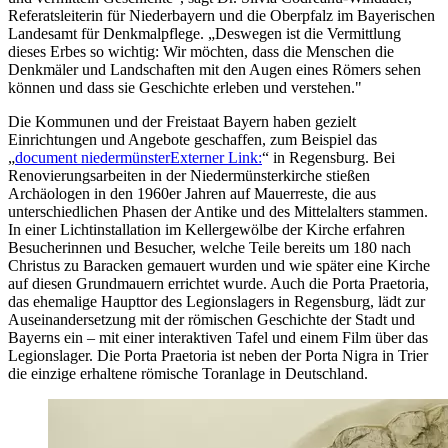
Referatsleiterin für Niederbayern und die Oberpfalz im Bayerischen
Landesamt für Denkmalpflege. „Deswegen ist die Vermittlung
dieses Erbes so wichtig: Wir möchten, dass die Menschen die
Denkmäler und Landschaften mit den Augen eines Römers sehen
können und dass sie Geschichte erleben und verstehen."
Die Kommunen und der Freistaat Bayern haben gezielt
Einrichtungen und Angebote geschaffen, zum Beispiel das
„
document niedermünster
Externer Link:
“ in Regensburg. Bei
Renovierungsarbeiten in der Niedermünsterkirche stießen
Archäologen in den 1960er Jahren auf Mauerreste, die aus
unterschiedlichen Phasen der Antike und des Mittelalters stammen.
In einer Lichtinstallation im Kellergewölbe der Kirche erfahren
Besucherinnen und Besucher, welche Teile bereits um 180 nach
Christus zu Baracken gemauert wurden und wie später eine Kirche
auf diesen Grundmauern errichtet wurde. Auch die Porta Praetoria,
das ehemalige Haupttor des Legionslagers in Regensburg, lädt zur
Auseinandersetzung mit der römischen Geschichte der Stadt und
Bayerns ein – mit einer interaktiven Tafel und einem Film über das
Legionslager. Die Porta Praetoria ist neben der Porta Nigra in Trier
die einzige erhaltene römische Toranlage in Deutschland.