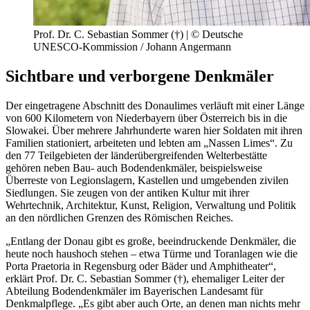
Prof. Dr. C. Sebastian Sommer (†) | © Deutsche
UNESCO-Kommission / Johann Angermann
Sichtbare und verborgene Denkmäler
Der eingetragene Abschnitt des Donaulimes verläuft mit einer Länge
von 600 Kilometern von Niederbayern über Österreich bis in die
Slowakei. Über mehrere Jahrhunderte waren hier Soldaten mit ihren
Familien stationiert, arbeiteten und lebten am „Nassen Limes“. Zu
den 77 Teilgebieten der länderübergreifenden Welterbestätte
gehören neben Bau- auch Bodendenkmäler, beispielsweise
Überreste von Legionslagern, Kastellen und umgebenden zivilen
Siedlungen. Sie zeugen von der antiken Kultur mit ihrer
Wehrtechnik, Architektur, Kunst, Religion, Verwaltung und Politik
an den nördlichen Grenzen des Römischen Reiches.
„Entlang der Donau gibt es große, beeindruckende Denkmäler, die
heute noch haushoch stehen – etwa Türme und Toranlagen wie die
Porta Praetoria in Regensburg oder Bäder und Amphitheater“,
erklärt Prof. Dr. C. Sebastian Sommer (†), ehemaliger Leiter der
Abteilung Bodendenkmäler im Bayerischen Landesamt für
Denkmalpflege. „Es gibt aber auch Orte, an denen man nichts mehr