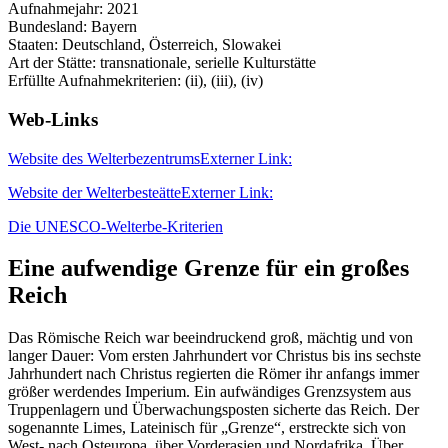
Aufnahmejahr: 2021
Bundesland: Bayern
Staaten: Deutschland, Österreich, Slowakei
Art der Stätte: transnationale, serielle Kulturstätte
Erfüllte Aufnahmekriterien: (ii), (iii), (iv)
Web-Links
Website des Welterbezentrums
Externer Link:
Website der Welterbesteätte
Externer Link:
Die UNESCO-Welterbe-Kriterien
Eine aufwendige Grenze für ein großes
Reich
Das Römische Reich war beeindruckend groß, mächtig und von
langer Dauer: Vom ersten Jahrhundert vor Christus bis ins sechste
Jahrhundert nach Christus regierten die Römer ihr anfangs immer
größer werdendes Imperium. Ein aufwändiges Grenzsystem aus
Truppenlagern und Überwachungsposten sicherte das Reich. Der
sogenannte Limes, Lateinisch für „Grenze“, erstreckte sich von
West- nach Osteuropa, über Vorderasien und Nordafrika. Über