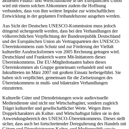
aktuellen Finanz- und Wirtschaftskrise in der Europäischen Union
wird mit einem solchen Abkommen zudem die Hoffnung
verbunden, dass von ihm weitere Impulse zur wirtschaftlichen
Entwicklung in der geplanten Freihandelszone ausgehen werden.
Aus Sicht der Deutschen UNESCO-Kommission muss jedoch
dringend sichergestellt werden, dass bei den Verhandlungen der
völkerrechtlichen Verpflichtung der Bundesrepublik Deutschland
und der Europäischen Union als Vertragsparteien des UNESCO-
Übereinkommens zum Schutz und zur Förderung der Vielfalt
kultureller Ausdrucksformen von 2005 Rechnung getragen wird.
Deutschland und Frankreich waren Mit-Initiatoren dieses
Übereinkommens. Die EU-Mitgliedsstaaten haben dieses
Übereinkommen als Gruppe gemeinsam verhandelt und sein
Inkrafttreten im März 2007 mit großem Einsatz herbeigeführt. Sie
haben sich verpflichtet, gemeinsam für die Zielsetzungen des
Übereinkommens in multi- und bilateralen Verhandlungen
einzutreten.
Kulturelle Güter und Dienstleistungen sowie audiovisuelle
Mediendienste sind nicht nur Wirtschaftsgüter, sondern zugleich
Träger kultureller und gesellschaftlicher Werte. Wegen ihres
Doppelcharakters als Kultur- und Wirtschaftsgut fallen sie in den
Anwendungsbereich des UNESCO-Übereinkommens. Dieses stellt
sicher, dass auch bei fortschreitender Deregulierung des Handels mit
Gütern und Dienstleistungen Kultur- und Medienpolitik sowie