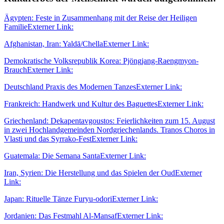
Ägypten: Feste in Zusammenhang mit der Reise der Heiligen
Familie
Externer Link:
Afghanistan, Iran: Yaldā/Chella
Externer Link:
Demokratische Volksrepublik Korea: Pjöngjang-Raengmyon-
Brauch
Externer Link:
Deutschland Praxis des Modernen Tanzes
Externer Link:
Frankreich: Handwerk und Kultur des Baguettes
Externer Link:
Griechenland: Dekapentavgoustos: Feierlichkeiten zum 15. August
in zwei Hochlandgemeinden Nordgriechenlands. Tranos Choros in
Vlasti und das Syrrako-Fest
Externer Link:
Guatemala: Die Semana Santa
Externer Link:
Iran, Syrien: Die Herstellung und das Spielen der Oud
Externer
Link:
Japan: Rituelle Tänze Furyu-odori
Externer Link:
Jordanien: Das Festmahl Al-Mansaf
Externer Link: