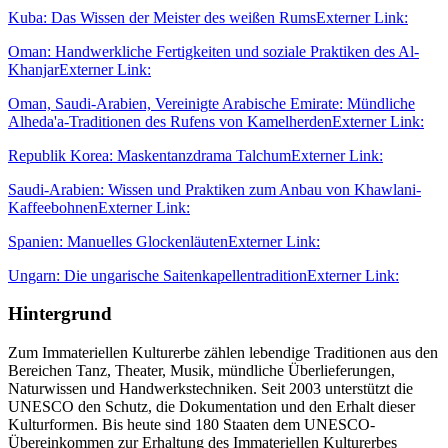
Kuba: Das Wissen der Meister des weißen Rums
Externer Link:
Oman: Handwerkliche Fertigkeiten und soziale Praktiken des Al-
Khanjar
Externer Link:
Oman, Saudi-Arabien, Vereinigte Arabische Emirate: Mündliche
Alheda'a-Traditionen des Rufens von Kamelherden
Externer Link:
Republik Korea: Maskentanzdrama Talchum
Externer Link:
Saudi-Arabien: Wissen und Praktiken zum Anbau von Khawlani-
Kaffeebohnen
Externer Link:
Spanien: Manuelles Glockenläuten
Externer Link:
Ungarn: Die ungarische Saitenkapellentradition
Externer Link:
Hintergrund
Zum Immateriellen Kulturerbe zählen lebendige Traditionen aus den
Bereichen Tanz, Theater, Musik, mündliche Überlieferungen,
Naturwissen und Handwerkstechniken. Seit 2003 unterstützt die
UNESCO den Schutz, die Dokumentation und den Erhalt dieser
Kulturformen. Bis heute sind 180 Staaten dem UNESCO-
Übereinkommen zur Erhaltung des Immateriellen Kulturerbes